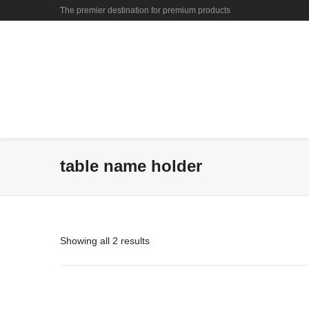
The premier destination for premium products
table name holder
Showing all 2 results