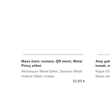
Masa üzeri, numara, QR menü, Metal
Araç gale
Pirinç etiket
temalı, 
SEPETE EKLE
SEPETE
Alüminyum Metal Etiket, Samsun Metal
Kişiye Öz
makine Etiket, imalatı
Masa isim
52,83
₺