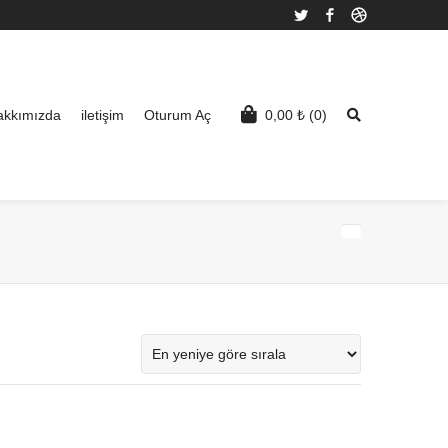
Twitter
Facebook
Dribbble
akkımızda
iletişim
Oturum Aç
0,00
₺
(0)