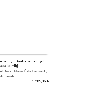
rileri için Araba temalı, yol
masa isimliği
 EKLE
el Baskı
,
Masa Üstü Hediyelik,
liği imalat
1.285,06
₺