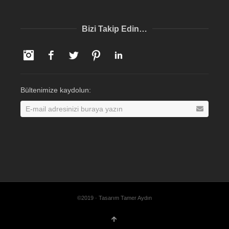
Bizi Takip Edin…
Instagram
Facebook
Twitter
Pinterest
LinkedIn
Bültenimize kaydolun:
©2019 · Tasarım Tamer Aydın