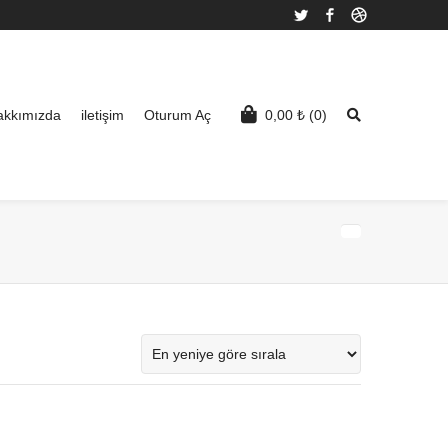
Twitter
Facebook
Dribbble
akkımızda
iletişim
Oturum Aç
0,00
₺
(0)