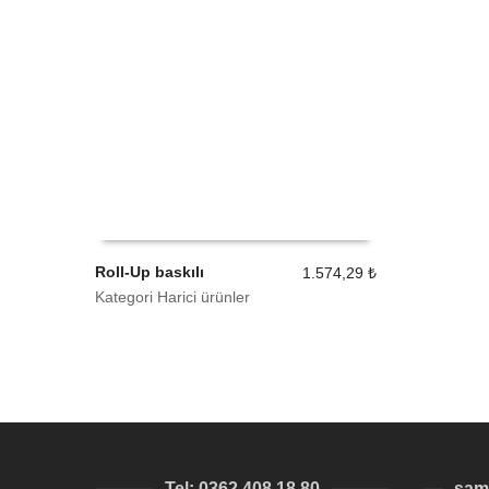
Roll-Up baskılı
1.574,29
₺
Kategori Harici ürünler
SEPETE EKLE
Tel: 0362 408 18 80
sam