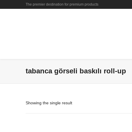
The premier destination for premium products
tabanca görseli baskılı roll-up
Showing the single result