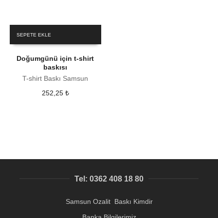
SEPETE EKLE
Doğumgünü için t-shirt
baskısı
T-shirt Baskı Samsun
252,25
₺
Tel: 0362 408 18 80
Samsun Ozalit Baskı Kimdir
Banka Bilgilerimiz