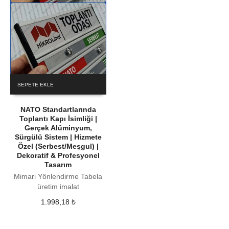
SEPETE EKLE
NATO Standartlarında
Toplantı Kapı İsimliği |
Gerçek Alüminyum,
Sürgülü Sistem | Hizmete
Özel (Serbest/Meşgul) |
Dekoratif & Profesyonel
Tasarım
Mimari Yönlendirme Tabela
üretim imalat
1.998,18
₺