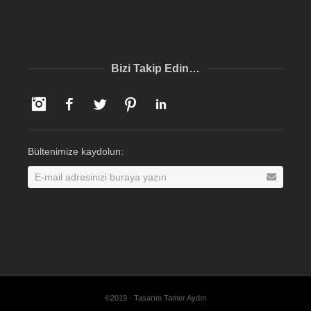
Bizi Takip Edin…
Instagram
Facebook
Twitter
Pinterest
LinkedIn
Bültenimize kaydolun:
©2019 · Tasarım Tamer Aydın