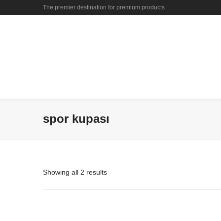
The premier destination for premium products
spor kupası
Showing all 2 results