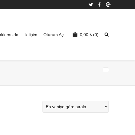
Twitter
Facebook
Dribbble
akkımızda
iletişim
Oturum Aç
0,00
₺
(0)