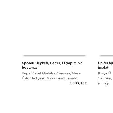
Sporcu Heykeli, Halter, El yapımı ve
Halter iç
boyaması
imalat
SEPETE EKLE
SEPETE
Kupa Plaket Madalya Samsun
,
Masa
Kişiye Öz
Üstü Hediyelik, Masa isimliği imalat
Samsun
1.189,87
₺
isimliği i