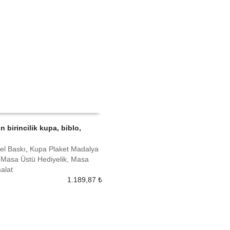
in birincilik kupa, biblo,
 EKLE
el Baskı
,
Kupa Plaket Madalya
,
Masa Üstü Hediyelik, Masa
malat
1.189,87
₺