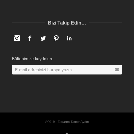
Bizi Takip Edin…
Instagram
Facebook
Twitter
Pinterest
LinkedIn
Bültenimize kaydolun:
©2019 · Tasarım Tamer Aydın