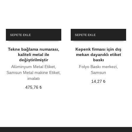
SEPETE EKLE
SEPETE EKLE
Tekne bağlama numarası,
Kepenk firması için dış
kaliteli metal ile
mekan dayanıklı etiket
değiştirilmiştir
baskı
Alüminyum Metal Etiket,
Folyo Baskı merkezi,
Samsun Metal makine Etiket,
Samsun
imalatı
14,27
₺
475,76
₺