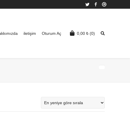
Twitter
Facebook
Dribbble
akkımızda
iletişim
Oturum Aç
0,00
₺
(0)