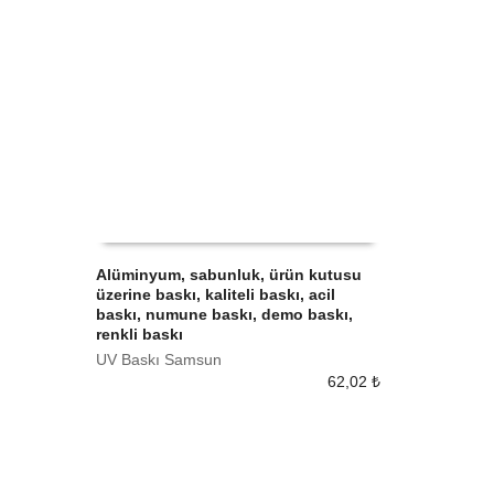
Alüminyum, sabunluk, ürün kutusu
üzerine baskı, kaliteli baskı, acil
SEPETE EKLE
baskı, numune baskı, demo baskı,
renkli baskı
UV Baskı Samsun
62,02
₺