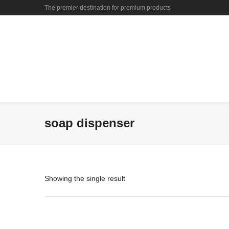
The premier destination for premium products
soap dispenser
Showing the single result