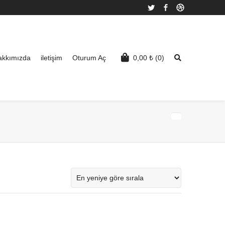
Twitter
Facebook
Dribbble
akkımızda
iletişim
Oturum Aç
0,00
₺
(0)