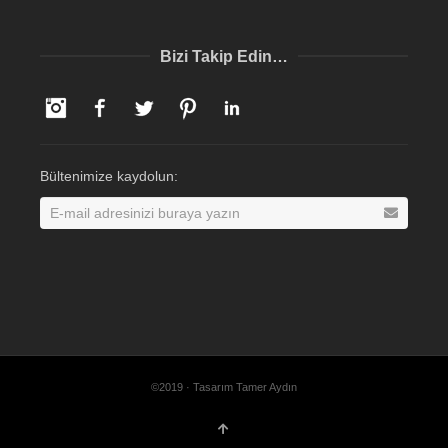
Bizi Takip Edin…
Instagram
Facebook
Twitter
Pinterest
LinkedIn
Bültenimize kaydolun:
©2019 · Tasarım Tamer Aydın