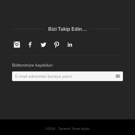
Bizi Takip Edin…
Instagram
Facebook
Twitter
Pinterest
LinkedIn
Bültenimize kaydolun:
©2019 · Tasarım Tamer Aydın