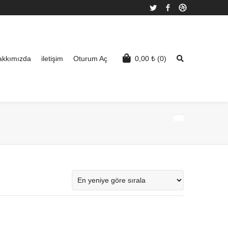
Twitter
Facebook
Dribbble
akkımızda
iletişim
Oturum Aç
0,00
₺
(0)