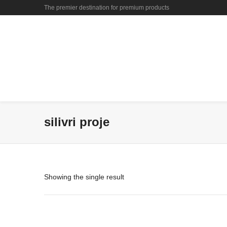
The premier destination for premium products
silivri proje
Showing the single result