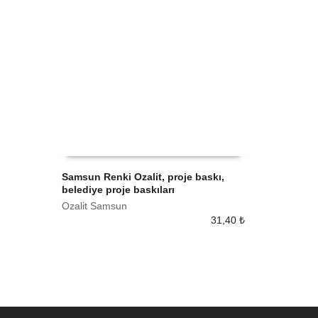
Samsun Renki Ozalit, proje baskı,
belediye proje baskıları
SEPETE EKLE
Ozalit Samsun
31,40
₺