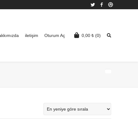
Twitter
Facebook
Dribbble
akkımızda
iletişim
Oturum Aç
0,00
₺
(0)