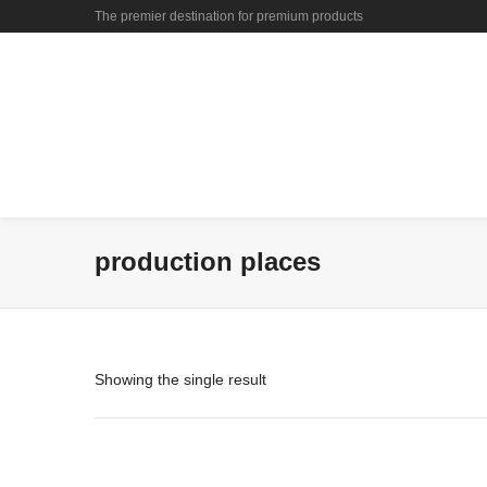
The premier destination for premium products
production places
Showing the single result