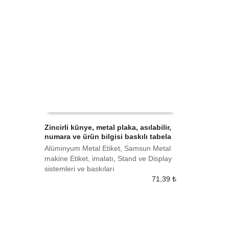
Zincirli künye, metal plaka, asılabilir,
numara ve ürün bilgisi baskılı tabela
SEPETE EKLE
Alüminyum Metal Etiket, Samsun Metal
makine Etiket, imalatı
,
Stand ve Display
sistemleri ve baskıları
71,39
₺