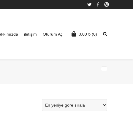
Twitter
Facebook
Dribbble
akkımızda
iletişim
Oturum Aç
0,00
₺
(0)