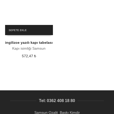
SEPETE EKLE
ingilizce yazılı kapı tabelası
Kapı isimliği Samsun
572,47
₺
Tel: 0362 408 18 80
Samsun Ozalit Baskı Kimdir